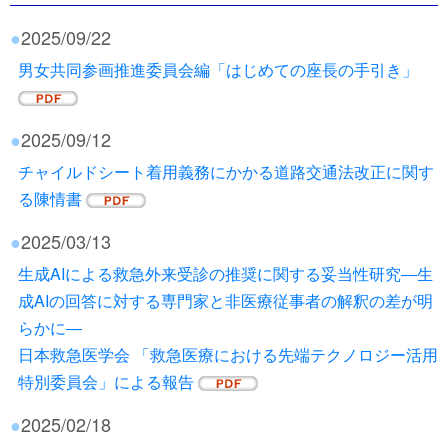
●
2025/09/22
男女共同参画推進委員会編「はじめての座長の手引き」
●
2025/09/12
チャイルドシート着用義務にかかる道路交通法改正に関す
る陳情書
●
2025/03/13
生成AIによる救急外来受診の推奨に関する妥当性研究―生
成AIの回答に対する専門家と非医療従事者の解釈の差が明
らかに―
日本救急医学会 「救急医療における先端テクノロジー活用
特別委員会」による報告
●
2025/02/18