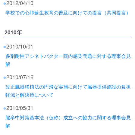
●
2012/04/10
学校での心肺蘇生教育の普及に向けての提言（共同提言）
2010年
●
2010/10/01
多剤耐性アシネトバクター院内感染問題に対する理事会見
解
●
2010/07/16
改正臓器移植法の円滑な実施に向けて臓器提供施設の負担
軽減と解決策について
●
2010/05/31
脳卒中対策基本法（仮称）成立への協力に関する理事会見
解