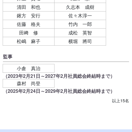
清田 和也
久志本 成樹
鍬方 安行
佐々木淳一
佐藤 格夫
竹内 一郎
田﨑 修
成松 英智
松嶋 麻子
横堀 將司
監事
小倉 真治
（2023年2月21日～2027年2月社員総会終結時まで）
森村 尚登
（2025年2月24日～2029年2月社員総会終結時まで）
以上15名