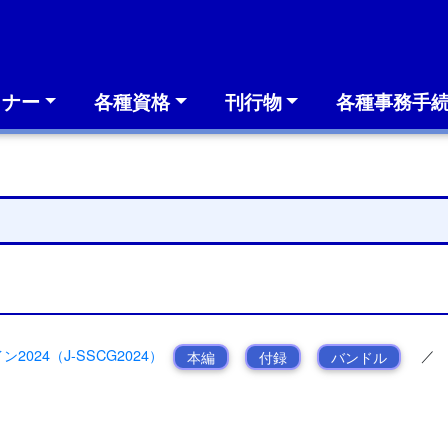
ミナー
各種資格
刊行物
各種事務手
024（J-SSCG2024）
／
本編
付録
バンドル