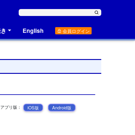
続き
English
会員ログイン
 アプリ版：
iOS版
Android版