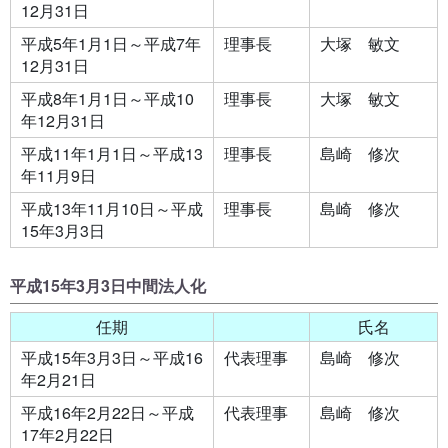
12月31日
平成5年1月1日～平成7年
理事長
大塚 敏文
12月31日
平成8年1月1日～平成10
理事長
大塚 敏文
年12月31日
平成11年1月1日～平成13
理事長
島崎 修次
年11月9日
平成13年11月10日～平成
理事長
島崎 修次
15年3月3日
平成15年3月3日中間法人化
任期
氏名
平成15年3月3日～平成16
代表理事
島崎 修次
年2月21日
平成16年2月22日～平成
代表理事
島崎 修次
17年2月22日