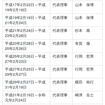
平成17年2月22日～平成
代表理事
山本 保博
19年2月19日
平成19年2月19日～平成
代表理事
山本 保博
21年2月24日
平成21年2月24日～平成
代表理事
杉本 壽
23年2月28日
平成23年2月28日～平成
代表理事
有賀 徹
25年2月26日
平成25年2月26日～平成
代表理事
行岡 哲男
27年2月23日
平成27年2月23日～平成
代表理事
行岡 哲男
29年2月27日
平成29年2月27日～平成
代表理事
横田 裕行
31年2月19日
平成31年2月19日～令和
代表理事
嶋津 岳士
元年2月24日